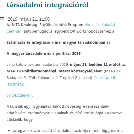
társadalmi integrációról
2019. május 21. 11:00
Az MTA Kiválósági Együttműködési Program
Mobilitás Kutatási
Centrum
sajtóbemutatóval egybekötött workshopot szervez a
Származás és integráció a mai magyar társadalomban
és
A magyar társadalom és a politika, 2019
című köteteinek bemutatására 2019.
május 21. kedden 11 órától
, az
MTA TK Politikatudományi Intézet körtárgyalójában
(MTA HTK
Budapest 9., Tóth Kálmán u. 4. T épület 2. emelet)
(Plakát pdf itt
letölthető)
Sajtóközlemény
A kötetek egy nagymintás, felnőtt népességre reprezentatív
adatfelvétel eredményein alapulnak, és leíró szociológia eszközeivel
áttekintik, hogy
az egyének származási társadalmi pozíciója miként függ össze a