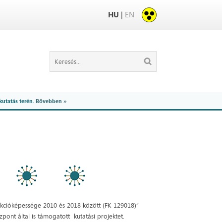
HU
|
EN
kutatás terén.
Bővebben »
akcióképessége 2010 és 2018 között (FK 129018)”
ont által is támogatott kutatási projektet.