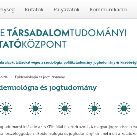
enység
Kutatók
Pályázatok
Kommunikáció
 alapkutatásokat végez a szociológia, politikatudomány, jogtudomány és kisebbség
oldal
Epidemiológia és jogtudomány
demiológia és jogtudomány
ogtudományi Intézete az NKFIH által finanszírozott „A magyar jogrendszer re
ssal összefüggésben, „Epidemiológia és jogtudomány” címmel indít a kutatóközp