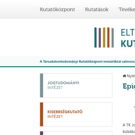
Kutatóközpont
Kutatások
Tevék
A Társadalomtudományi Kutatóközpont nemzetközi színvonalú
Nyitó
Epi
A TK J
kutatá