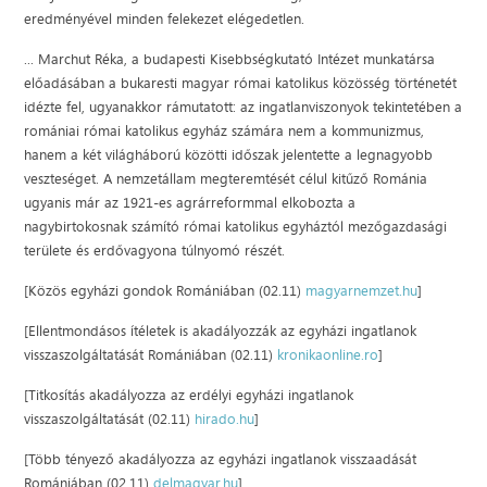
eredményével minden felekezet elégedetlen.
...
Marchut Réka, a budapesti Kisebbségkutató Intézet munkatársa
előadásában a bukaresti magyar római katolikus közösség történetét
idézte fel, ugyanakkor rámutatott: az ingatlanviszonyok tekintetében a
romániai római katolikus egyház számára nem a kommunizmus,
hanem a két világháború közötti időszak jelentette a legnagyobb
veszteséget. A nemzetállam megteremtését célul kitűző Románia
ugyanis már az 1921-es agrárreformmal elkobozta a
nagybirtokosnak számító római katolikus egyháztól mezőgazdasági
területe és erdővagyona túlnyomó részét.
[Közös egyházi gondok Romániában (02.11)
magyarnemzet.hu
]
[Ellentmondásos ítéletek is akadályozzák az egyházi ingatlanok
visszaszolgáltatását Romániában (02.11)
kronikaonline.ro
]
[Titkosítás akadályozza az erdélyi egyházi ingatlanok
visszaszolgáltatását (02.11)
hirado.hu
]
[Több tényező akadályozza az egyházi ingatlanok visszaadását
Romániában (02.11)
delmagyar.hu
]