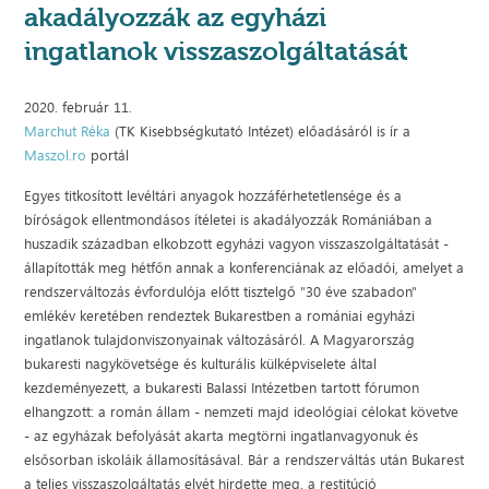
akadályozzák az egyházi
ingatlanok visszaszolgáltatását
2020. február 11.
Marchut Réka
(TK Kisebbségkutató Intézet) előadásáról is ír a
Maszol.ro
portál
Egyes titkosított levéltári anyagok hozzáférhetetlensége és a
bíróságok ellentmondásos ítéletei is akadályozzák Romániában a
huszadik században elkobzott egyházi vagyon visszaszolgáltatását -
állapították meg hétfőn annak a konferenciának az előadói, amelyet a
rendszerváltozás évfordulója előtt tisztelgő "30 éve szabadon"
emlékév keretében rendeztek Bukarestben a romániai egyházi
ingatlanok tulajdonviszonyainak változásáról. A Magyarország
bukaresti nagykövetsége és kulturális külképviselete által
kezdeményezett, a bukaresti Balassi Intézetben tartott fórumon
elhangzott: a román állam - nemzeti majd ideológiai célokat követve
- az egyházak befolyását akarta megtörni ingatlanvagyonuk és
elsősorban iskoláik államosításával. Bár a rendszerváltás után Bukarest
a teljes visszaszolgáltatás elvét hirdette meg, a restitúció