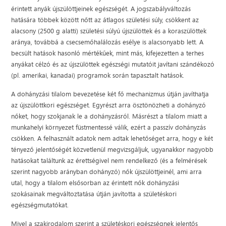
érintett anyák újszülöttjeinek egészségét. A jogszabályváltozás
hatására többek között nőtt az átlagos születési súly, csökkent az
alacsony (2500 g alatti) születési súlyú újszülöttek és a koraszülöttek
aránya, továbbá a csecsemőhalálozás esélye is alacsonyabb lett. A
becsült hatások hasonló mértékűek, mint más, kifejezetten a terhes
anyákat célzó és az újszülöttek egészségi mutatóit javítani szándékozó
(pl. amerikai, kanadai) programok során tapasztalt hatások.
A dohányzási tilalom bevezetése két fő mechanizmus útján javíthatja
az újszülöttkori egészséget. Egyrészt arra ösztönözheti a dohányzó
nőket, hogy szokjanak le a dohányzásról. Másrészt a tilalom miatt a
munkahelyi környezet füstmentessé válik, ezért a passzív dohányzás
csökken. A felhasznált adatok nem adtak lehetőséget arra, hogy e két
tényező jelentőségét közvetlenül megvizsgáljuk, ugyanakkor nagyobb
hatásokat találtunk az érettségivel nem rendelkező (és a felmérések
szerint nagyobb arányban dohányzó) nők újszülöttjeinél, ami arra
utal, hogy a tilalom elsősorban az érintett nők dohányzási
szokásainak megváltoztatása útján javította a születéskori
egészségmutatókat.
Mivel a szakirodalom szerint a születéskori egészségnek jelentős