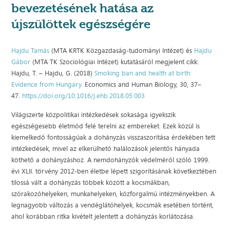
bevezetésének hatása az
újszülöttek egészségére
Hajdu Tamás
(MTA KRTK Közgazdaság-tudományi Intézet) és
Hajdu
Gábor
(MTA TK Szociológiai Intézet) kutatásáról megjelent cikk:
Hajdu, T. – Hajdu, G. (2018)
Smoking ban and health at birth:
Evidence from Hungary.
Economics and Human Biology, 30, 37–
47.
https://doi.org/10.1016/j.ehb.2018.05.003
Világszerte közpolitikai intézkedések sokasága igyekszik
egészségesebb életmód felé terelni az embereket. Ezek közül is
kiemelkedő fontosságúak a dohányzás visszaszorítása érdekében tett
intézkedések, mivel az elkerülhető halálozások jelentős hányada
köthető a dohányzáshoz. A nemdohányzók védelméről szóló 1999.
évi XLII. törvény 2012-ben életbe lépett szigorításának következtében
tilossá vált a dohányzás többek között a kocsmákban,
szórakozóhelyeken, munkahelyeken, közforgalmú intézményekben. A
legnagyobb változás a vendéglátóhelyek, kocsmák esetében történt,
ahol korábban ritka kivételt jelentett a dohányzás korlátozása.