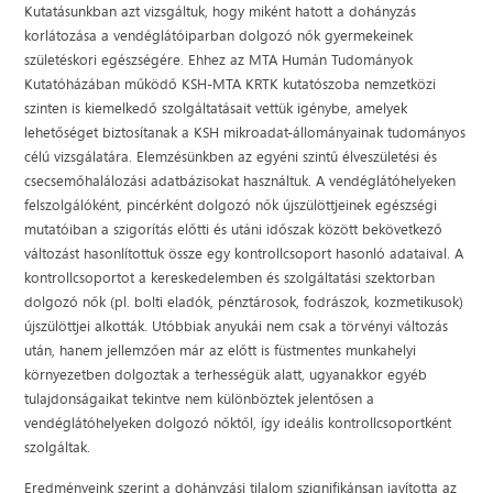
Kutatásunkban azt vizsgáltuk, hogy miként hatott a dohányzás
korlátozása a vendéglátóiparban dolgozó nők gyermekeinek
születéskori egészségére. Ehhez az MTA Humán Tudományok
Kutatóházában működő KSH-MTA KRTK kutatószoba nemzetközi
szinten is kiemelkedő szolgáltatásait vettük igénybe, amelyek
lehetőséget biztosítanak a KSH mikroadat-állományainak tudományos
célú vizsgálatára. Elemzésünkben az egyéni szintű élveszületési és
csecsemőhalálozási adatbázisokat használtuk. A vendéglátóhelyeken
felszolgálóként, pincérként dolgozó nők újszülöttjeinek egészségi
mutatóiban a szigorítás előtti és utáni időszak között bekövetkező
változást hasonlítottuk össze egy kontrollcsoport hasonló adataival. A
kontrollcsoportot a kereskedelemben és szolgáltatási szektorban
dolgozó nők (pl. bolti eladók, pénztárosok, fodrászok, kozmetikusok)
újszülöttjei alkották. Utóbbiak anyukái nem csak a törvényi változás
után, hanem jellemzően már az előtt is füstmentes munkahelyi
környezetben dolgoztak a terhességük alatt, ugyanakkor egyéb
tulajdonságaikat tekintve nem különböztek jelentősen a
vendéglátóhelyeken dolgozó nőktől, így ideális kontrollcsoportként
szolgáltak.
Eredményeink szerint a dohányzási tilalom szignifikánsan javította az