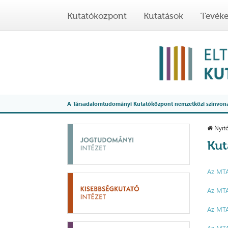
Kutatóközpont
Kutatások
Tevék
A Társadalomtudományi Kutatóközpont nemzetközi színvonalú
Nyitó
Kut
Az MTA
Az MTA
Az MTA