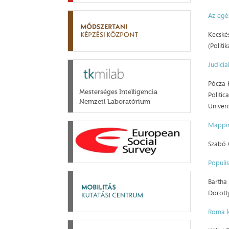
Az egé
Kecské
(Politi
Judicia
Pócza K
Mesterséges Intelligencia
Politic
Nemzeti Laboratórium
Univeri
Mappin
Szabó G
Populi
Bartha 
Dorotty
Roma k