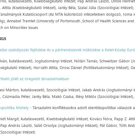
 Ernő, kutatásvezető, Kisebbségkutató Intézet, Pap András László, Dinók Henri
 Attila (Kisebbségkutató Intézet), Janky Béla, Szalai Júlia (Szociológiai Intézet)
anulmányok Kutatócsoport (Az MTA különböző intézeteiben dolgozó, roma iden
g), Annabel Tremlet (University of Portsmouth ,School of Health Sciences and 
h on Minorities Issues
2015
sztási szabályozás fejlődése és a pártrendszerek működése a Kelet-Közép Eu
 Iván, kutatásvezető, Jogtudományi Intézet, Nótári Tamás, Schweitzer Gábor (J
ségkutató Intézet), Horváth Attila, Oross Dániel (Politikatudományi Intézet), G
rtható jólét az öregedő társadalmakban
si Márton, kutatásvezető, Szociológiai Intézet, Jakab András (Jogtudományi Int
), Csizmadia Péter, Janky Béla, Makó Csaba, Illésy Miklós (Szociológiai Intézet
áspolitika Műhely -
Társadalmi konfliktusokra adott identitáspolitikai válaszok 
idt Margit, kutatásvezető, Kisebbségkutató Intézet, Kovács Nóra, Papp Z. Attil
 Pap András László, Salát Orsolya (Jogtudományi Intézet), Pál Gábor, Tóth And
Szociológiai Intézet)