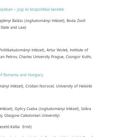
pában – jogi és közpolitikai keretek
ajtényi Balázs (Jogtudományi Intézet), Boda Zsolt
f State and Law)
litikatudományi Intézet), Artur Wolek, Institute of
, Jan Petrov, Charles University Prague, Csongor Kuthi,
e of Romania and Hungary
nyi Intézet), Cristian Norocel, University of Helsinki
 Intézet), Győry Csaba (Jogtudományi Intézet), Szikra
ty, Glasgow Caledonian University)
vezető:Kállai Ernő)