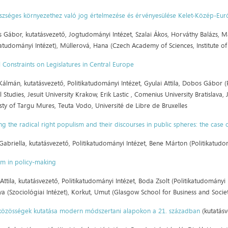
szséges környezethez való jog értelmezése és érvényesülése Kelet-Közép-Euró
s Gábor, kutatásvezető, Jogtudományi Intézet, Szalai Ákos, Horváthy Balázs, M
katudományi Intézet), Müllerová, Hana (Czech Academy of Sciences, Institute o
l Constraints on Legislatures in Central Europe
álmán, kutatásvezető, Politikatudományi Intézet, Gyulai Attila, Dobos Gábor (Po
al Studies, Jesuit University Krakow, Erik Lastic , Comenius University Bratislava
sty of Targu Mures, Teuta Vodo, Université de Libre de Bruxelles
g the radical right populism and their discourses in public spheres: the cas
abriella, kutatásvezető, Politikatudományi Intézet, Bene Márton (Politikatudomá
sm in policy-making
Attila, kutatásvezető, Politikatudományi Intézet, Boda Zsolt (Politikatudományi
a (Szociológiai Intézet), Korkut, Umut (Glasgow School for Business and Socie
özösségek kutatása modern módszertani alapokon a 21. században
(kutatás