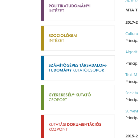
Az MTA
MTA T
2017-
Cultura
Princip
Algori
Princip
Text Mi
Princip
Societa
Princip
Survey
Princip
2015-