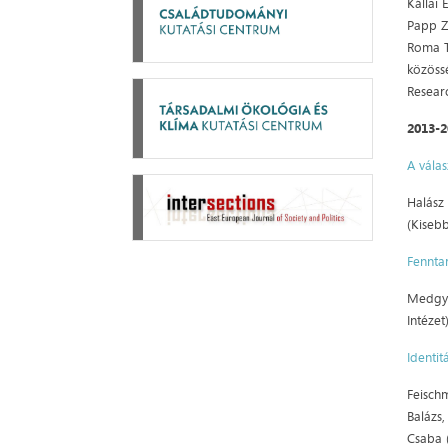
Kállai
Papp Z.
Roma T
közössé
Researc
2013-
A vála
Halász
(Kisebb
Fennta
Medgye
Intézet
Identit
Feischm
Balázs,
Csaba (