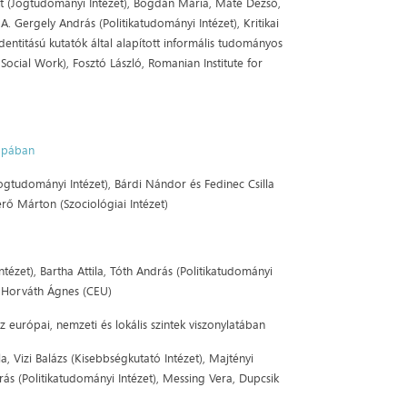
ett (Jogtudományi Intézet), Bogdán Mária, Máté Dezső,
, A. Gergely András (Politikatudományi Intézet), Kritikai
titású kutatók által alapított informális tudományos
Social Work), Fosztó László, Romanian Institute for
rópában
ogtudományi Intézet), Bárdi Nándor és Fedinec Csilla
erő Márton (Szociológiai Intézet)
ézet), Bartha Attila, Tóth András (Politikatudományi
), Horváth Ágnes (CEU)
az európai, nemzeti és lokális szintek viszonylatában
a, Vizi Balázs (Kisebbségkutató Intézet), Majtényi
rás (Politikatudományi Intézet), Messing Vera, Dupcsik