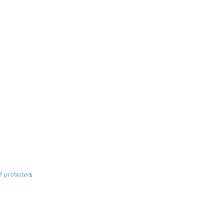
f protester
s