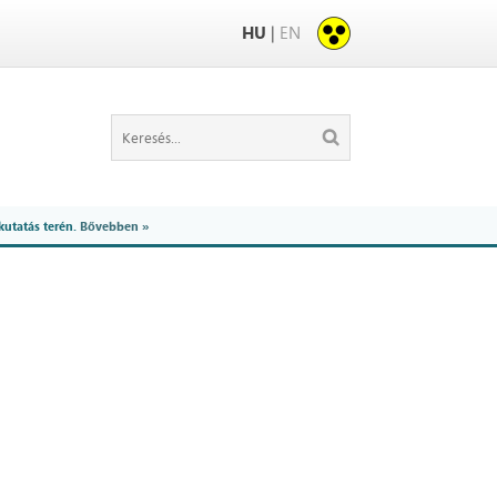
HU
|
EN
kutatás terén.
Bővebben »