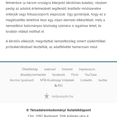
felmérésre (a három országra kiterjedő kérdőíves kutatás), részben
pedig az adatok értelmezését segítendő kvalitatív módszerekre
(interjúk vagy fókuszcsoport) alapozzuk. Úgy gondoljuk, hogy ez a
megközelítés lehetővé teszi egy olyan elemzés elkészítését, mely a
nemzetközi tudományos közösség számára is izgalmas lehet, és
további vitákat indíthat el.
A kérdőív elkészült, megvitattuk nemzetközileg ismert szakértőkkel,
próbakérdézéssel teszteltük, az adatfelvétel hamarosan indul.
Oldaltérkép
webmail
Intranet
Impresszum
Akadálymentesítés
facebook
Flickr
YouTube
Anchor (podcast)
MTA Kiválósági Intézetek
LinkedIn
twitter
RSS
© Társadalomtudományi Kutatóközpont
Cím: 1097 Budapest, Tóth Kálmán utca 4.