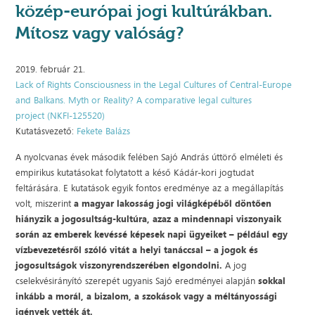
közép-európai jogi kultúrákban.
Mítosz vagy valóság?
2019. február 21.
Lack of Rights Consciousness in the Legal Cultures of Central-Europe
and Balkans. Myth or Reality? A comparative legal cultures
project (NKFI-125520)
Kutatásvezető:
Fekete Balázs
A nyolcvanas évek második felében Sajó András úttörő elméleti és
empirikus kutatásokat folytatott a késő Kádár-kori jogtudat
feltárására. E kutatások egyik fontos eredménye az a megállapítás
volt, miszerint
a magyar lakosság jogi világképéből döntően
hiányzik a jogosultság-kultúra, azaz a mindennapi viszonyaik
során az emberek kevéssé képesek napi ügyeiket – például egy
vízbevezetésről szóló vitát a helyi tanáccsal – a jogok és
jogosultságok viszonyrendszerében elgondolni.
A jog
cselekvésirányító szerepét ugyanis Sajó eredményei alapján
sokkal
inkább a morál, a bizalom, a szokások vagy a méltányossági
igények vették át.