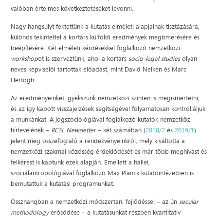
valóban értelmes következtetéseket levonni.
Nagy hangsúlyt fektettünk a kutatás elméleti alapjainak tisztázására,
különös tekintettel a kortárs külföldi eredmények megismerésére és
beépítésére. Két elméleti kérdésekkel foglalkozó nemzetközi
workshop
ot is szerveztünk, ahol a kortárs
socio-legal studies
olyan
neves képviselői tartottak előadást, mint David Nelken és Marc
Hertogh.
Az eredményeinket igyekszünk nemzetközi szinten is megismertetni,
és az így kapott visszajelzések segítségével folyamatosan kontrolláljuk
a munkánkat. A jogszociológiával foglalkozó kutatók nemzetközi
hírlevelének –
RCSL Newsletter
– két számában (
2018/2
és
2019/1
)
jelent meg összefoglaló a rendezvényeinkről, mely kiváltotta a
nemzetközi szakmai közösség érdeklődését és már több meghívást és
felkérést is kaptunk ezek alapján. Emellett a hallei,
szociálantropológiával foglalkozó Max Planck kutatóintézetben is
bemutattuk a kutatási programunkat.
Összhangban a nemzetközi módszertani fejlődéssel – az ún
secular
methodology
erősödése – a kutatásunkat részben kvantitatív