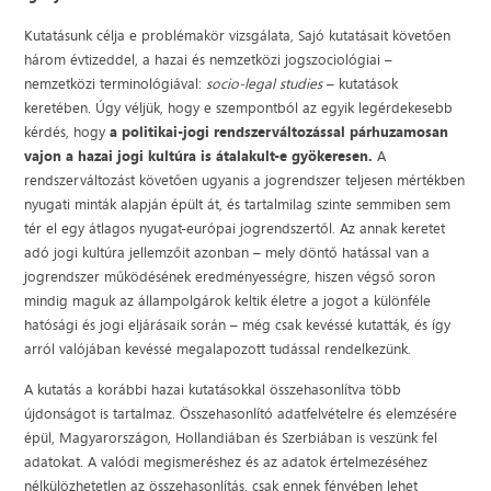
Kutatásunk célja e problémakör vizsgálata, Sajó kutatásait követően
három évtizeddel, a hazai és nemzetközi jogszociológiai –
nemzetközi terminológiával:
socio-legal studies
– kutatások
keretében. Úgy véljük, hogy e szempontból az egyik legérdekesebb
kérdés, hogy
a politikai-jogi rendszerváltozással párhuzamosan
vajon a hazai jogi kultúra is átalakult-e gyökeresen.
A
rendszerváltozást követően ugyanis a jogrendszer teljesen mértékben
nyugati minták alapján épült át, és tartalmilag szinte semmiben sem
tér el egy átlagos nyugat-európai jogrendszertől. Az annak keretet
adó jogi kultúra jellemzőit azonban – mely döntő hatással van a
jogrendszer működésének eredményességre, hiszen végső soron
mindig maguk az állampolgárok keltik életre a jogot a különféle
hatósági és jogi eljárásaik során – még csak kevéssé kutatták, és így
arról valójában kevéssé megalapozott tudással rendelkezünk.
A kutatás a korábbi hazai kutatásokkal összehasonlítva több
újdonságot is tartalmaz. Összehasonlító adatfelvételre és elemzésére
épül, Magyarországon, Hollandiában és Szerbiában is veszünk fel
adatokat. A valódi megismeréshez és az adatok értelmezéséhez
nélkülözhetetlen az összehasonlítás, csak ennek fényében lehet