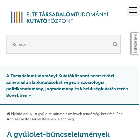
Intézetek
A Társadalomtudományi Kutatóközpont nemzetközi
színvonalú alapkutatásokat végez a szociológia,
politikatudomány, jogtudomány és kisebbségkutatás terén.
Bővebben »
Nyitóoldal
A gyűlölet-bűncselekmények rendőrségi kezelése. Pap
András László szerkesztésében jelent meg
A gyűlölet-bűncselekmények