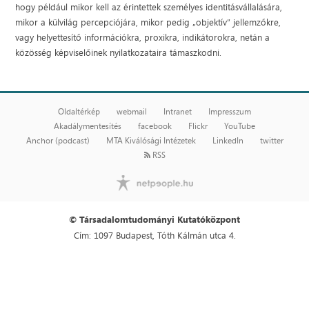
hogy például mikor kell az érintettek személyes identitásvállalására,
mikor a külvilág percepciójára, mikor pedig „objektív” jellemzőkre,
vagy helyettesítő információkra, proxikra, indikátorokra, netán a
közösség képviselőinek nyilatkozataira támaszkodni.
Oldaltérkép
webmail
Intranet
Impresszum
Akadálymentesítés
facebook
Flickr
YouTube
Anchor (podcast)
MTA Kiválósági Intézetek
LinkedIn
twitter
RSS
© Társadalomtudományi Kutatóközpont
Cím: 1097 Budapest, Tóth Kálmán utca 4.