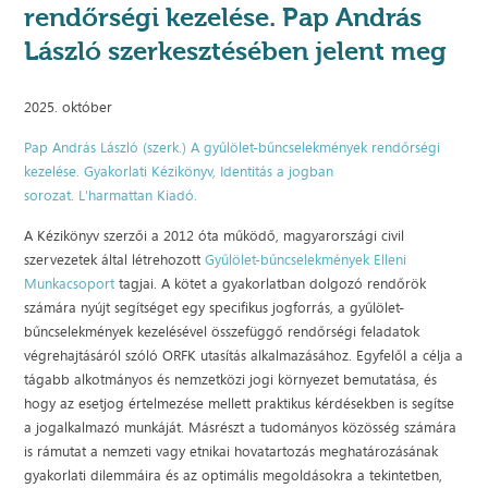
rendőrségi kezelése. Pap András
László szerkesztésében jelent meg
2025. október
Pap András László (szerk.) A gyűlölet-bűncselekmények rendőrségi
kezelése. Gyakorlati Kézikönyv, Identitás a jogban
sorozat. L'harmattan Kiadó.
A Kézikönyv szerzői a 2012 óta működő, magyarországi civil
szervezetek által létrehozott
Gyűlölet-bűncselekmények Elleni
Munkacsoport
tagjai. A kötet a gyakorlatban dolgozó rendőrök
számára nyújt segítséget egy specifikus jogforrás, a gyűlölet-
bűncselekmények kezelésével összefüggő rendőrségi feladatok
végrehajtásáról szóló ORFK utasítás alkalmazásához. Egyfelől a célja a
tágabb alkotmányos és nemzetközi jogi környezet bemutatása, és
hogy az esetjog értelmezése mellett praktikus kérdésekben is segítse
a jogalkalmazó munkáját. Másrészt a tudományos közösség számára
is rámutat a nemzeti vagy etnikai hovatartozás meghatározásának
gyakorlati dilemmáira és az optimális megoldásokra a tekintetben,