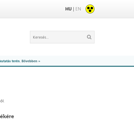
HU
|
EN
kutatás terén.
Bővebben »
ől.
lékére