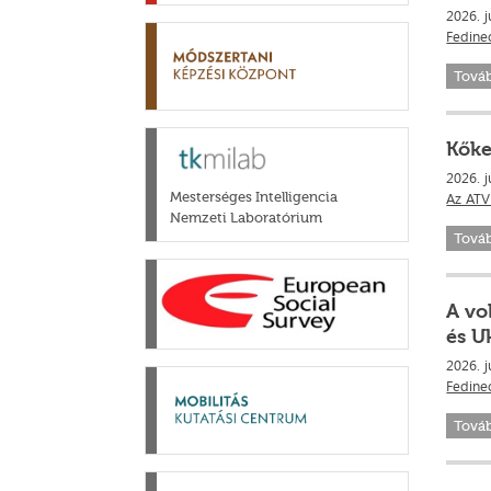
2026. j
Fedinec
Tová
Kőke
2026. j
Az ATV
Mesterséges Intelligencia
Nemzeti Laboratórium
Tová
A vo
és U
2026. j
Fedinec
Tová