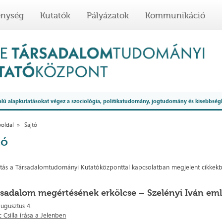
enység
Kutatók
Pályázatok
Kommunikáció
 alapkutatásokat végez a szociológia, politikatudomány, jogtudomány és kisebbség
oldal
Sajtó
tó
tás a Társadalomtudományi Kutatóközponttal kapcsolatban megjelent cikkekb
rsadalom megértésének erkölcse – Szelényi Iván em
augusztus 4.
 Csilla írása a Jelenben