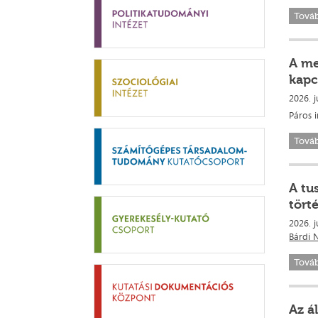
Tová
A me
kapc
2026. j
Páros 
Tová
A tu
tört
2026. j
Bárdi 
Tová
Az á