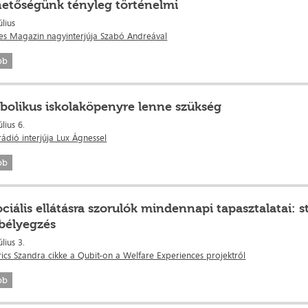
hetőségünk tényleg történelmi
úlius
es Magazin nagyinterjúja Szabó Andreával
bb
bolikus iskolaköpenyre lenne szükség
úlius 6.
ádió interjúja Lux Ágnessel
bb
ociális ellátásra szorulók mindennapi tapasztalatai: s
bélyegzés
úlius 3.
ics Szandra cikke a Qubit-on a Welfare Experiences projektről
bb