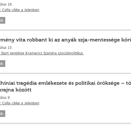
úlius 16.
 Csilla cikke a Jelenben
bb
mény vita robbant ki az anyák szja-mentessége kör
úlius 15.
 Start vendége Kramarics Szandra szociálpolitikus.
bb
lhíniai tragédia emlékezete és politikai öröksége – 
krajna között
úlius 9.
 Csilla cikke a Jelenben
bb