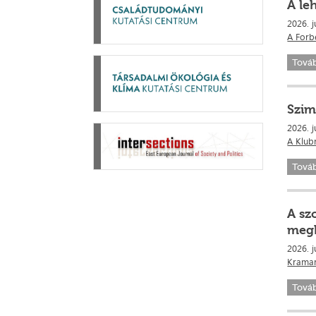
A le
2026. j
A Forb
Tová
Szim
2026. j
A Klubr
Tová
A sz
meg
2026. j
Kramar
Tová