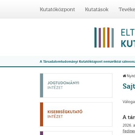
Kutatóközpont
Kutatások
Tevék
A Társadalomtudományi Kutatóközpont nemzetközi színvonalú
Nyitó
Saj
Váloga
A tá
2026. 
Fedinec