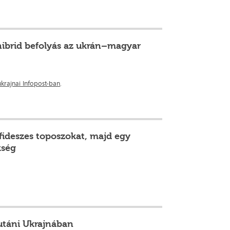
hibrid befolyás az ukrán–magyar
ukrajnai Infopost-ban
.
 fideszes toposzokat, majd egy
kség
 utáni Ukrajnában