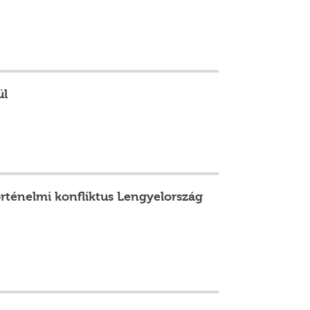
ül
történelmi konfliktus Lengyelország