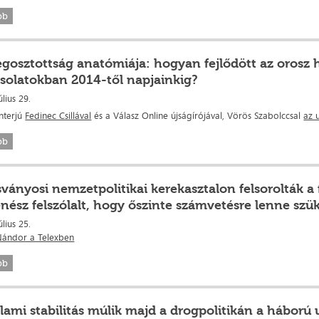
bb
gosztottság anatómiája: hogyan fejlődött az orosz 
solatokban 2014-től napjainkig?
úlius 29.
interjú
Fedinec Csillával
és a Válasz Online újságírójával, Vörös Szabolccsal
az 
bb
sványosi nemzetpolitikai kerekasztalon felsorolták a
énész felszólalt, hogy őszinte számvetésre lenne szü
úlius 25.
Nándor a Telexben
bb
llami stabilitás múlik majd a drogpolitikán a háború