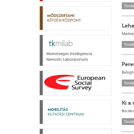
Tová
Lehe
Medve-B
Tová
Mesterséges Intelligencia
Nemzeti Laboratórium
Pere
Balogh
Tová
Ki a
Bocsko
Tová