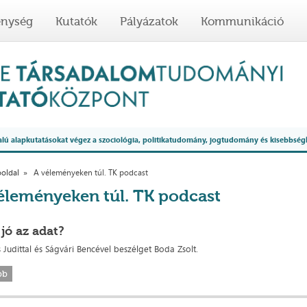
enység
Kutatók
Pályázatok
Kommunikáció
 alapkutatásokat végez a szociológia, politikatudomány, jogtudomány és kisebbség
oldal
A véleményeken túl. TK podcast
éleményeken túl. TK podcast
 jó az adat?
Judittal és Ságvári Bencével beszélget Boda Zsolt.
bb