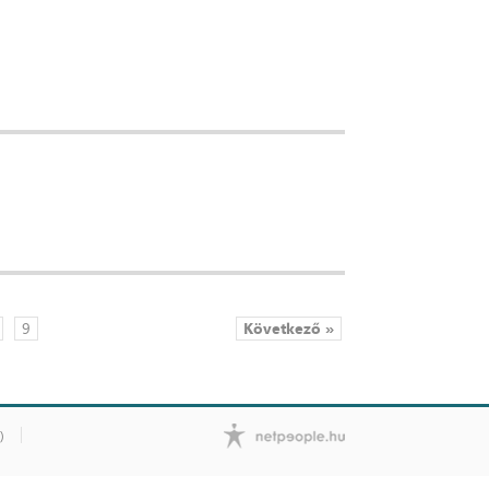
9
Következő »
)