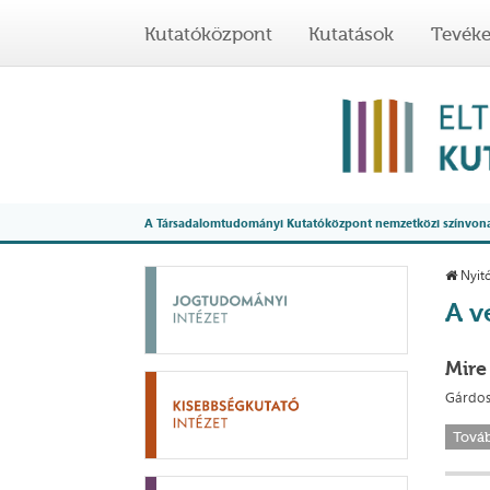
Kutatóközpont
Kutatások
Tevék
A Társadalomtudományi Kutatóközpont nemzetközi színvonalú
Nyitó
A v
Mire
Gárdos 
Tová