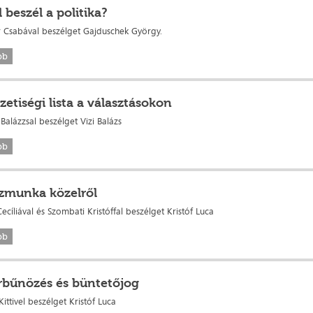
l beszél a politika?
 Csabával beszélget Gajduschek György.
bb
etiségi lista a választásokon
Balázzsal beszélget Vizi Balázs
bb
zmunka közelről
ecíliával és Szombati Kristóffal beszélget Kristóf Luca
bb
rbűnözés és büntetőjog
ittivel beszélget Kristóf Luca