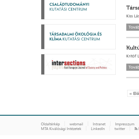
Társ
Kiss L
Tová
Kult
Kritóf 
Tová
« El
Oldaltérkép
webmail
Intranet
Impresszum
MTA Kiválósági Intézetek
LinkedIn
twitter