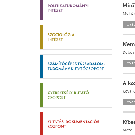
Mirő
Molnár
Tová
Nemz
Dobos 
Tová
A kö
Kovai C
Tová
Kibe
Mezei K