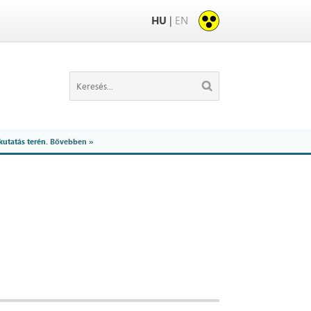
HU
|
EN
kutatás terén.
Bővebben »