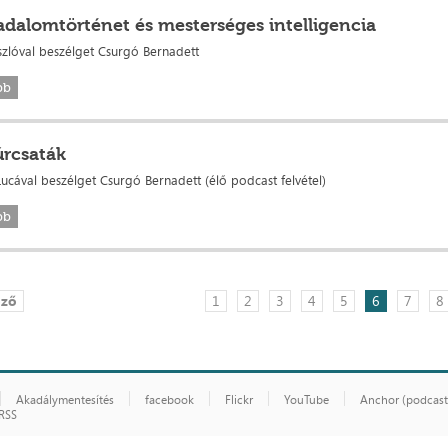
adalomtörténet és mesterséges intelligencia
ászlóval beszélget Csurgó Bernadett
bb
úrcsaták
Lucával beszélget Csurgó Bernadett (élő podcast felvétel)
bb
őző
1
2
3
4
5
6
7
8
Akadálymentesítés
facebook
Flickr
YouTube
Anchor (podcast
RSS