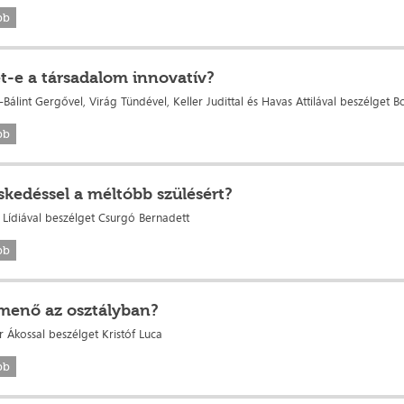
bb
t-e a társadalom innovatív?
álint Gergővel, Virág Tündével, Keller Judittal és Havas Attilával beszélget B
bb
skedéssel a méltóbb szülésért?
 Lídiával beszélget Csurgó Bernadett
bb
 menő az osztályban?
r Ákossal beszélget Kristóf Luca
bb