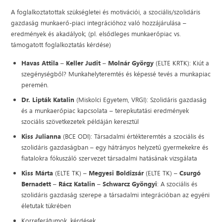
A foglalkoztatottak szükségletei és motivációi, a szociális/szolidáris
gazdaság munkaerő-piaci integrációhoz való hozzájárulása –
eredmények és akadályok; (pl. elsődleges munkaerőpiac vs.
támogatott foglalkoztatás kérdése)
Havas Attila
–
Keller Judit
–
Molnár György
(ELTE KRTK): Kiút a
szegénységből? Munkahelyteremtés és képessé tevés a munkapiac
peremén.
Dr. Lipták Katalin
(Miskolci Egyetem, VRGI): Szolidáris gazdaság
és a munkaerőpiac kapcsolata – terepkutatási eredmények
szociális szövetkezetek példáján keresztül
Kiss Julianna
(BCE ODI): Társadalmi értékteremtés a szociális és
szolidáris gazdaságban – egy hátrányos helyzetű gyermekekre és
fiatalokra fókuszáló szervezet társadalmi hatásának vizsgálata
Kiss Márta
(ELTE TK) –
Megyesi Boldizsár
(ELTE TK) –
Csurgó
Bernadett
–
Rácz Katalin
–
Schwarcz Gyöngyi
: A szociális és
szolidáris gazdaság szerepe a társadalmi integrációban az egyéni
életutak tükrében
Korreferátumok, kérdések