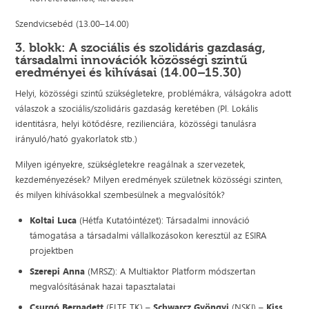
Szendvicsebéd (13.00–14.00)
3. blokk: A szociális és szolidáris gazdaság,
társadalmi innovációk közösségi szintű
eredményei és kihívásai (14.00–15.30)
Helyi, közösségi szintű szükségletekre, problémákra, válságokra adott
válaszok a szociális/szolidáris gazdaság keretében (Pl. Lokális
identitásra, helyi kötődésre, rezilienciára, közösségi tanulásra
irányuló/ható gyakorlatok stb.)
Milyen igényekre, szükségletekre reagálnak a szervezetek,
kezdeményezések? Milyen eredmények születnek közösségi szinten,
és milyen kihívásokkal szembesülnek a megvalósítók?
Koltai Luca
(Hétfa Kutatóintézet): Társadalmi innováció
támogatása a társadalmi vállalkozásokon keresztül az ESIRA
projektben
Szerepi Anna
(MRSZ): A Multiaktor Platform módszertan
megvalósításának hazai tapasztalatai
Csurgó Bernadett
(ELTE TK) –
Schwarcz Gyöngyi
(NSKI) –
Kiss