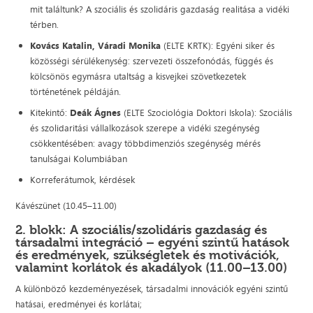
mit találtunk? A szociális és szolidáris gazdaság realitása a vidéki
térben.
Kovács Katalin, Váradi Monika
(ELTE KRTK): Egyéni siker és
közösségi sérülékenység: szervezeti összefonódás, függés és
kölcsönös egymásra utaltság a kisvejkei szövetkezetek
történetének példáján.
Kitekintő:
Deák Ágnes
(ELTE Szociológia Doktori Iskola): Szociális
és szolidaritási vállalkozások szerepe a vidéki szegénység
csökkentésében: avagy többdimenziós szegénység mérés
tanulságai Kolumbiában
Korreferátumok, kérdések
Kávészünet (10.45–11.00)
2. blokk: A szociális/szolidáris gazdaság és
társadalmi integráció – egyéni szintű hatások
és eredmények, szükségletek és motivációk,
valamint korlátok és akadályok (11.00–13.00)
A különböző kezdeményezések, társadalmi innovációk egyéni szintű
hatásai, eredményei és korlátai;