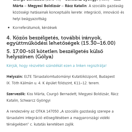
Márta
–
Megyesi Boldizsár
–
Rácz Katalin
: A szociális gazdaság
közösségi hatásainak konceptuális kerete: integráció, innováció és
helyi beágyazottság
Korreferátumok, kérdések
4. Közös beszélgetés, további irányok,
együttműködési lehetőségek (15.30–16.00)
5. 17.00-től kötetlen beszélgetés külső
helyszínen (Gólya)
Kérjük, hogy részvételi szándékát ezen a linken regisztrálja!
Helyszín:
ELTE Társadalomtudományi Kutatóközpont, Budapest
IX. Tóth Kálmán u. 4. K épület földszint, K11–12. terem.
Szervezők:
Kiss Márta, Csurgó Bernadett, Megyesi Boldizsár, Rácz
Katalin, Schwarcz Gyöngyi
A rendezvény az OTKA 147050 „A szociális gazdaság szerepe a
társadalmi integráció elősegítésében a magyarországi vidéki
térségekben” c. kutatás keretében zajlik.